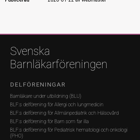
Svenska
Barnläkarföreningen
DELFÖRENINGAR
Barnläkare under utbildning (BLU)
BLF:s delförening för Allergi och lungmedicin
BLF:s delförening för Allmänpediatrik och Hälsovård
BLF:s delförening för Barn som far illa
BLF:s delförening för Pediatrisk hematologi och onkologi
(PHO)