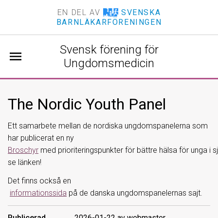
EN DEL AV
SVENSKA
BARNLÄKARFÖRENINGEN
Svensk förening för
menu
Ungdomsmedicin
The Nordic Youth Panel
Ett samarbete mellan de nordiska ungdomspanelerna som
har publicerat en ny
Broschyr
med prioriteringspunkter för bättre hälsa för unga i s
se länken!
Det finns också en
informationssida
på de danska ungdomspanelernas sajt.
Publicerad
2026-01-22 av webmaster