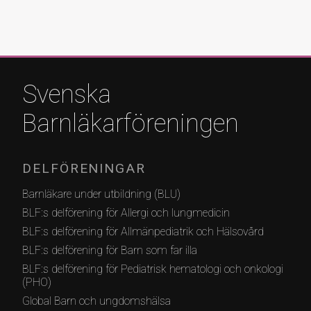
Svenska
Barnläkarföreningen
DELFÖRENINGAR
Barnläkare under utbildning (BLU)
BLF:s delförening för Allergi och lungmedicin
BLF:s delförening för Allmänpediatrik och Hälsovård
BLF:s delförening för Barn som far illa
BLF:s delförening för Pediatrisk hematologi och onkologi
(PHO)
Global Barn och ungdomshälsa