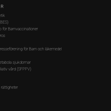
AR
tik
(BES)
 för Barnvaccinationer
bros
resseförening för Barn och läkemedel
etabola sjukdomar
lliativ vård (SFPPV)
 rättigheter