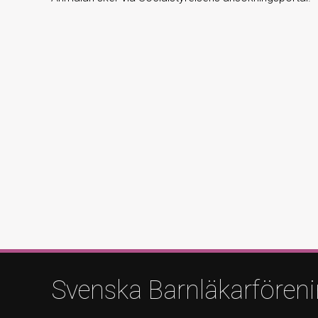
Svenska Barnläkarfören