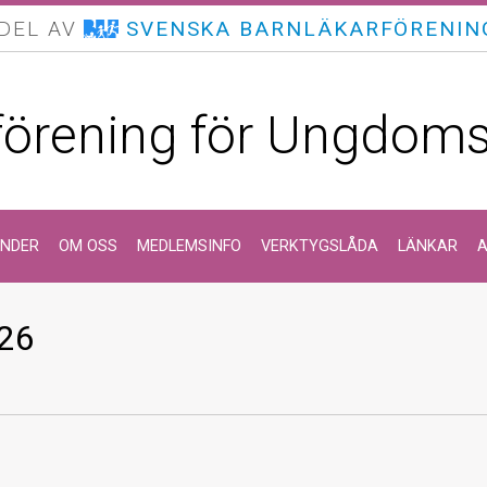
 DEL AV
SVENSKA BARNLÄKARFÖRENIN
förening för Ungdom
ENDER
OM OSS
MEDLEMSINFO
VERKTYGSLÅDA
LÄNKAR
A
026