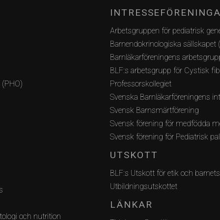
INTRESSEFÖRENING
Arbetsgruppen för pediatrisk gene
Barnendokrinologiska sällskapet 
Barnläkarföreningens arbetsgrupp
BLF:s arbetsgrupp för Cystisk fi
i (PHO)
Professorskollegiet
Svenska Barnläkarföreningens int
Svensk Barnsmärtförening
Svensk förening för medfödda m
Svensk förening för Pediatrisk pa
UTSKOTT
BLF:s Utskott för etik och barnets
Utbildningsutskottet
s
LÄNKAR
ologi och nutrition